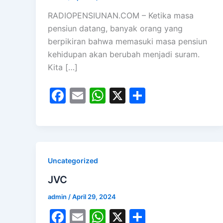
RADIOPENSIUNAN.COM – Ketika masa
pensiun datang, banyak orang yang
berpikiran bahwa memasuki masa pensiun
kehidupan akan berubah menjadi suram.
Kita […]
F
E
W
X
S
a
m
h
h
c
ai
at
ar
e
l
s
e
b
A
Uncategorized
o
p
JVC
o
p
admin
/
April 29, 2024
k
F
E
W
X
S