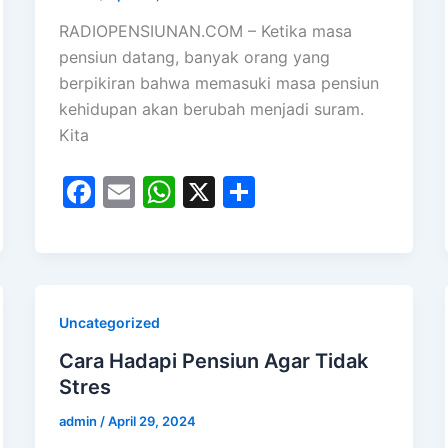
RADIOPENSIUNAN.COM – Ketika masa
pensiun datang, banyak orang yang
berpikiran bahwa memasuki masa pensiun
kehidupan akan berubah menjadi suram.
Kita
F
E
W
X
S
a
m
h
h
c
ai
at
ar
e
l
s
e
b
A
Uncategorized
o
p
Cara Hadapi Pensiun Agar Tidak
o
p
Stres
k
admin
/
April 29, 2024