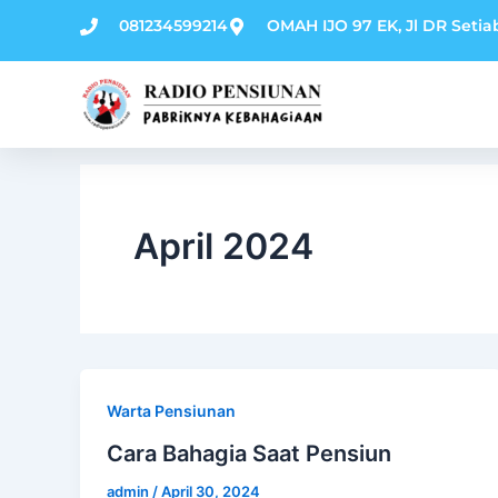
Skip
081234599214
OMAH IJO 97 EK, Jl DR Setia
to
content
April 2024
Warta Pensiunan
Cara Bahagia Saat Pensiun
admin
/
April 30, 2024