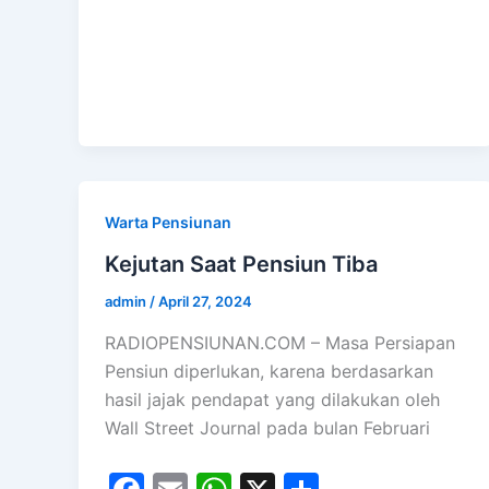
c
ai
at
ar
e
l
s
e
b
A
o
p
o
p
k
Warta Pensiunan
Kejutan Saat Pensiun Tiba
admin
/
April 27, 2024
RADIOPENSIUNAN.COM – Masa Persiapan
Pensiun diperlukan, karena berdasarkan
hasil jajak pendapat yang dilakukan oleh
Wall Street Journal pada bulan Februari