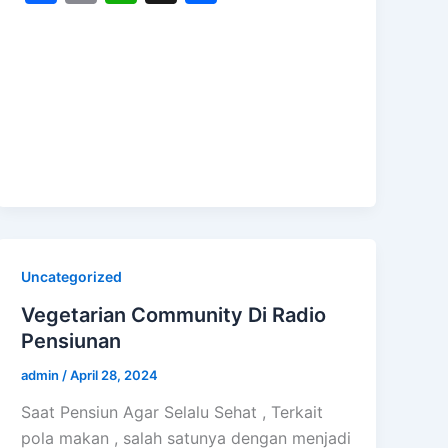
a
m
h
h
c
ai
at
ar
e
l
s
e
b
A
o
p
o
p
k
Uncategorized
Vegetarian Community Di Radio
Pensiunan
admin
/
April 28, 2024
Saat Pensiun Agar Selalu Sehat , Terkait
pola makan , salah satunya dengan menjadi