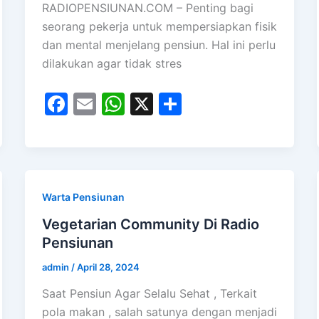
RADIOPENSIUNAN.COM – Penting bagi
seorang pekerja untuk mempersiapkan fisik
dan mental menjelang pensiun. Hal ini perlu
dilakukan agar tidak stres
F
E
W
X
S
a
m
h
h
c
ai
at
ar
e
l
s
e
b
A
Warta Pensiunan
o
p
Vegetarian Community Di Radio
o
p
Pensiunan
k
admin
/
April 28, 2024
Saat Pensiun Agar Selalu Sehat , Terkait
pola makan , salah satunya dengan menjadi