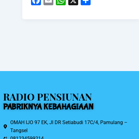
F
E
W
X
S
a
m
h
h
c
ai
at
ar
e
l
s
e
b
A
o
p
o
p
k
RADIO PENSIUNAN
PABRIKNYA KEBAHAGIAAN
OMAH IJO 97 EK, Jl DR Setiabudi 17C/4, Pamulang –
Tangsel
081234599214