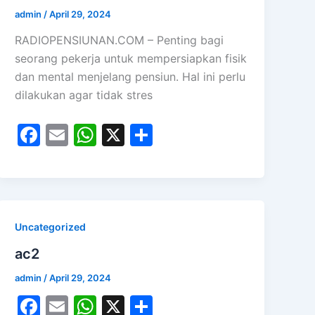
admin
/
April 29, 2024
RADIOPENSIUNAN.COM – Penting bagi
seorang pekerja untuk mempersiapkan fisik
dan mental menjelang pensiun. Hal ini perlu
dilakukan agar tidak stres
F
E
W
X
S
a
m
h
h
c
ai
at
ar
e
l
s
e
b
A
Uncategorized
o
p
ac2
o
p
admin
/
April 29, 2024
k
F
E
W
X
S