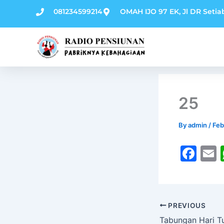
Skip
081234599214
OMAH IJO 97 EK, Jl DR Setia
to
content
25
By
admin
/
Feb
F
a
c
a
e
l
PREVIOUS
b
Tabungan Hari 