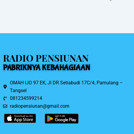
o
o
k
RADIO PENSIUNAN
PABRIKNYA KEBAHAGIAAN
OMAH IJO 97 EK, Jl DR Setiabudi 17C/4, Pamulang –
Tangsel
081234599214
radiopensiunan@gmail.com