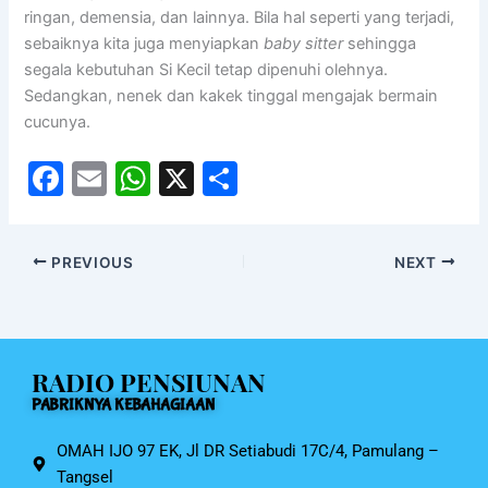
ringan, demensia, dan lainnya. Bila hal seperti yang terjadi,
sebaiknya kita juga menyiapkan
baby sitter
sehingga
segala kebutuhan Si Kecil tetap dipenuhi olehnya.
Sedangkan, nenek dan kakek tinggal mengajak bermain
cucunya.
F
E
W
X
S
a
m
h
h
c
ai
at
ar
PREVIOUS
NEXT
e
l
s
e
b
A
o
p
RADIO PENSIUNAN
o
p
PABRIKNYA KEBAHAGIAAN
k
OMAH IJO 97 EK, Jl DR Setiabudi 17C/4, Pamulang –
Tangsel