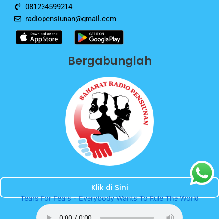
081234599214
radiopensiunan@gmail.com
Bergabunglah
Klik di Sini
Tears For Fears - Everybody Wants To Rule The World