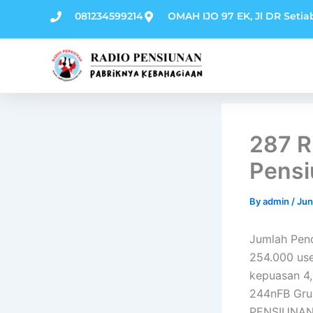
Skip
081234599214
OMAH IJO 97 EK, Jl DR Setia
to
content
287 R
Pensi
By
admin
/
Jun
Jumlah Pen
254.000 user
kepuasan 4,
244nFB Gr
PENSIUNANn