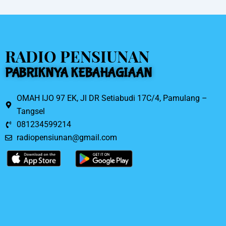
o
k
RADIO PENSIUNAN
PABRIKNYA KEBAHAGIAAN
OMAH IJO 97 EK, Jl DR Setiabudi 17C/4, Pamulang –
Tangsel
081234599214
radiopensiunan@gmail.com