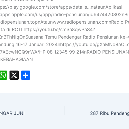
ps://play.google.com/store/apps/details…nataunAplikasi
/apps.apple.com/us/app/radio-pensiunan/id6474420302nBi
adiopensiunan.topnAtaunwww.radiopensiunan.comnRadio P
ita di RCTI https://youtu.be/smSa8qwPaS4?
XnBThNlqOnSuasana Temu Pendengar Radio Pensiunan ke-4
ndung 16-17 Januari 2024nhttps://youtu.be/gXaMNo8aQL
P7XEcwNQQ9nWA/HP 08 12345 99 214nRADIO PENSIUNAN
 KEBAHAGIAAN
E
W
X
S
m
h
h
i
at
ar
s
e
A
NGAR JUNI
p