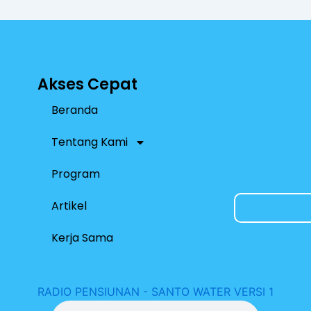
p
Akses Cepat
Beranda
Tentang Kami
Program
Artikel
Kerja Sama
RADIO PENSIUNAN - SANTO WATER VERSI 1