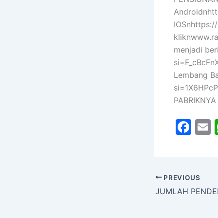
Androidnhtt
IOSnhttps:/
kliknwww.r
menjadi ber
si=F_cBcFn
Lembang Ba
si=1X6HPc
PABRIKNYA
F
a
c
a
e
l
PREVIOUS
b
JUMLAH PENDE
o