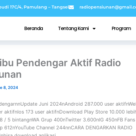
budi 17C/4, Pamulang – Tangsel
radiopensiunan@gmail.
Beranda
Tentang Kami
Program
ibu Pendengar Aktif Radio
unan
e 8, 2024
dengarnnUpdate Juni 2024nAndroid 287.000 user aktifnWe
 aktifnIos 173 user aktifnDownload Play Store 10.000 lebih 
8 / 5 bintangnWA Grup 400nTwitter 3.600nIG 450nFB Fans
up 612nYouTube Channel 244nnCARA DENGARKAN RADIO
bisa download aplikasi