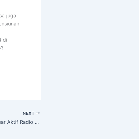
sa juga
ensiunan
 di
o?
NEXT
287 Ribu Pendengar Aktif Radio Pensiunan