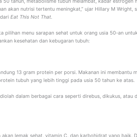
ia 50 tahun, metabolisme tubuh melambat, kadar estrogen 
n akan nutrisi tertentu meningkat,” ujar Hillary M Wright, 
 dari
Eat This Not That.
ka pilihan menu sarapan sehat untuk orang usia 50-an untu
nkan kesehatan dan kebugaran tubuh:
andung 13 gram protein per porsi. Makanan ini membantu 
rotein tubuh yang lebih tinggi pada usia 50 tahun ke atas.
diolah dalam berbagai cara seperti direbus, dikukus, atau d
 akan lemak sehat, vitamin C, dan karbohidrat yang baik. 