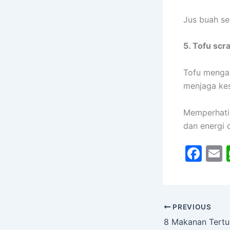
Jus buah seg
5. Tofu scr
Tofu mengan
menjaga kes
Memperhatik
dan energi 
F
a
c
a
e
l
PREVIOUS
b
8 Makanan Tertua