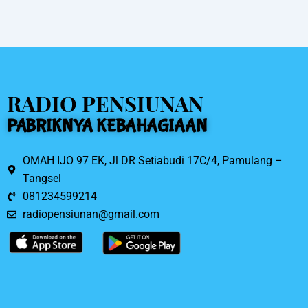
o
o
k
RADIO PENSIUNAN
PABRIKNYA KEBAHAGIAAN
OMAH IJO 97 EK, Jl DR Setiabudi 17C/4, Pamulang –
Tangsel
081234599214
radiopensiunan@gmail.com