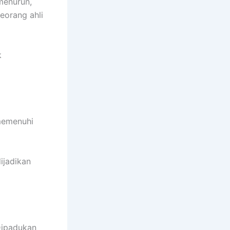
menurun,
seorang ahli
k
memenuhi
ijadikan
Dipadukan