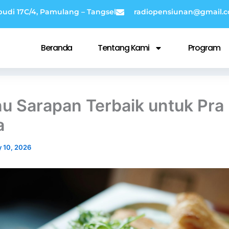
budi 17C/4, Pamulang – Tangsel
radiopensiunan@gmail.
Beranda
Tentang Kami
Program
u Sarapan Terbaik untuk Pra
a
 10, 2026