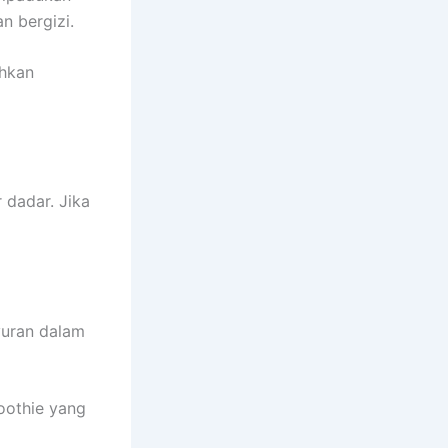
n bergizi.
ahkan
 dadar. Jika
yuran dalam
oothie yang