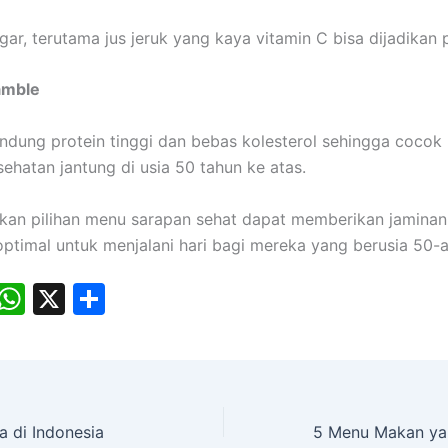
ar, terutama jus jeruk yang kaya vitamin C bisa dijadikan p
amble
dung protein tinggi dan bebas kolesterol sehingga cocok
ehatan jantung di usia 50 tahun ke atas.
an pilihan menu sarapan sehat dapat memberikan jaminan
optimal untuk menjalani hari bagi mereka yang berusia 50-
E
W
X
S
m
h
h
i
at
ar
s
e
A
 di Indonesia