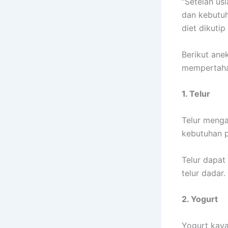
“Setelah us
dan kebutuha
diet dikutip
Berikut ane
mempertaha
1. Telur
Telur meng
kebutuhan p
Telur dapat 
telur dadar.
2. Yogurt
Yogurt kaya