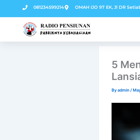
Skip
081234599214
OMAH IJO 97 EK, Jl DR Setia
to
content
5 Men
Lansi
By
admin
/
May