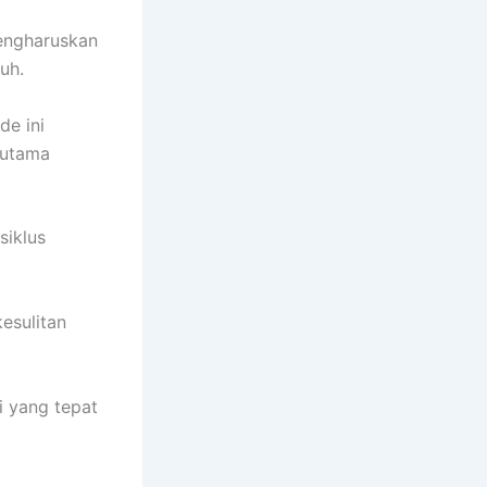
mengharuskan
buh.
de ini
rutama
siklus
kesulitan
i yang tepat