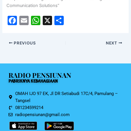
Communication Solutions”
F
E
W
X
S
a
m
h
h
c
ai
at
ar
PREVIOUS
NEXT
e
l
s
e
b
A
o
p
RADIO PENSIUNAN
o
p
PABRIKNYA KEBAHAGIAAN
k
OMAH IJO 97 EK, Jl DR Setiabudi 17C/4, Pamulang –
Tangsel
081234599214
radiopensiunan@gmail.com