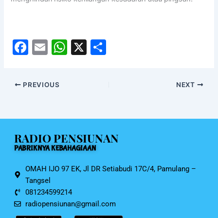
F
E
W
X
S
a
m
h
h
c
ai
at
ar
PREVIOUS
NEXT
e
l
s
e
b
A
o
p
RADIO PENSIUNAN
o
p
PABRIKNYA KEBAHAGIAAN
k
OMAH IJO 97 EK, Jl DR Setiabudi 17C/4, Pamulang –
Tangsel
081234599214
radiopensiunan@gmail.com