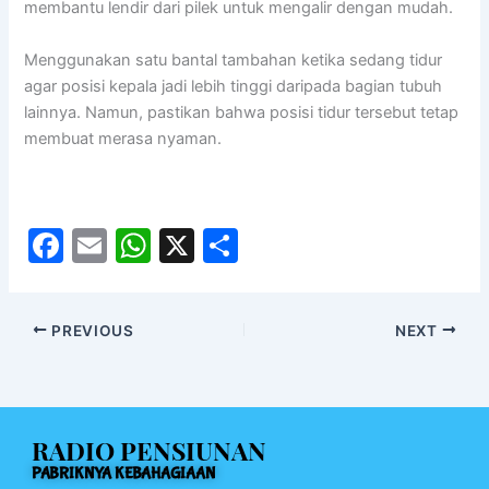
membantu lendir dari pilek untuk mengalir dengan mudah.
Menggunakan satu bantal tambahan ketika sedang tidur
agar posisi kepala jadi lebih tinggi daripada bagian tubuh
lainnya. Namun, pastikan bahwa posisi tidur tersebut tetap
membuat merasa nyaman.
F
E
W
X
S
a
m
h
h
c
ai
at
ar
PREVIOUS
NEXT
e
l
s
e
b
A
o
p
RADIO PENSIUNAN
o
p
PABRIKNYA KEBAHAGIAAN