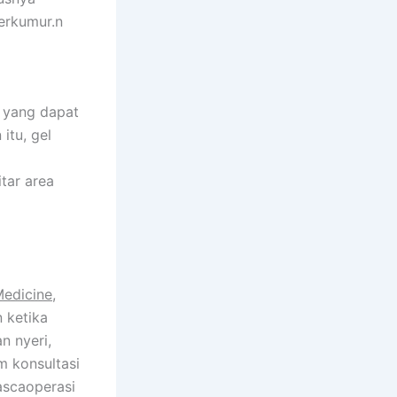
erkumur.n
i yang dapat
itu, gel
tar area
Medicine
,
 ketika
n nyeri,
m konsultasi
ascaoperasi