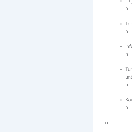
Gig
n
Ta
n
Inf
n
Tu
un
n
Ka
n
n