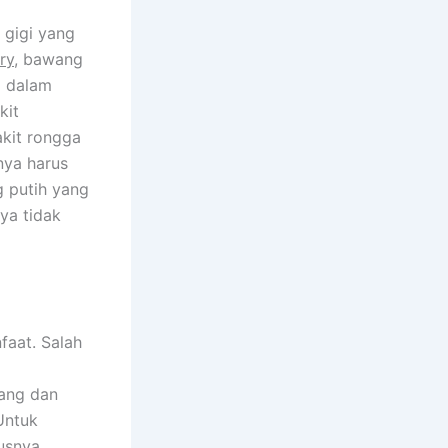
 gigi yang
ry
, bawang
i dalam
kit
akit rongga
nya harus
 putih yang
ya tidak
faat. Salah
dang dan
Untuk
usnya