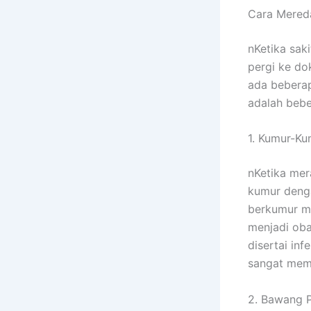
Cara Mereda
nKetika sak
pergi ke do
ada beberap
adalah bebe
1. Kumur-Ku
nKetika mer
kumur denga
berkumur me
menjadi oba
disertai in
sangat mem
2. Bawang P