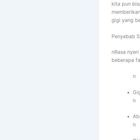
kita pun bi
memberikan
gigi yang b
Penyebab Sa
nRasa nyeri
beberapa fa
n
Gi
n
Ab
n