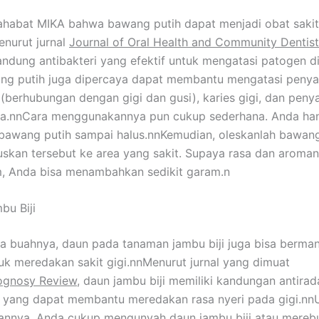
habat MIKA bahwa bawang putih dapat menjadi obat sakit
enurut jurnal
Journal of Oral Health and Community Dentist
ndung antibakteri yang efektif untuk mengatasi patogen d
ng putih juga dipercaya dapat membantu mengatasi penya
 (berhubungan dengan gigi dan gusi), karies gigi, dan peny
nya.nnCara menggunakannya pun cukup sederhana. Anda ha
awang putih sampai halus.nnKemudian, oleskanlah bawang
uskan tersebut ke area yang sakit. Supaya rasa dan aroman
am, Anda bisa menambahkan sedikit garam.n
bu Biji
a buahnya, daun pada tanaman jambu biji juga bisa berman
uk meredakan sakit gigi.nnMenurut jurnal yang dimuat
gnosy Review
, daun jambu biji memiliki kandungan antira
 yang dapat membantu meredakan rasa nyeri pada gigi.nn
nnya, Anda cukup mengunyah daun jambu biji atau mereb