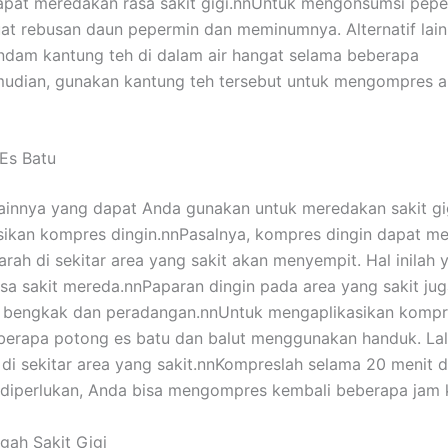
pat meredakan rasa sakit gigi.nnUntuk mengonsumsi pepe
t rebusan daun pepermin dan meminumnya. Alternatif lai
dam kantung teh di dalam air hangat selama beberapa
udian, gunakan kantung teh tersebut untuk mengompres ar
Es Batu
 lainnya yang dapat Anda gunakan untuk meredakan sakit gi
sikan kompres dingin.nnPasalnya, kompres dingin dapat m
rah di sekitar area yang sakit akan menyempit. Hal inilah 
a sakit mereda.nnPaparan dingin pada area yang sakit ju
 bengkak dan peradangan.nnUntuk mengaplikasikan kompre
berapa potong es batu dan balut menggunakan handuk. Lal
di sekitar area yang sakit.nnKompreslah selama 20 menit d
 diperlukan, Anda bisa mengompres kembali beberapa jam
ah Sakit Gigi