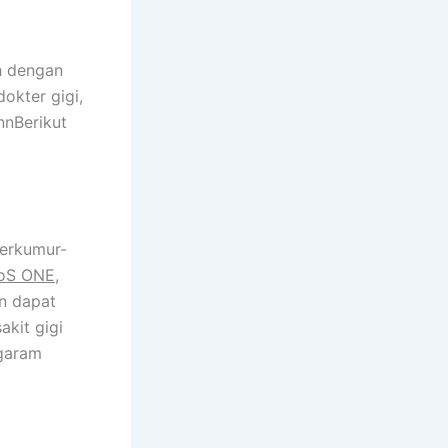
ah dengan
okter gigi,
nnBerikut
berkumur-
oS ONE
,
n dapat
akit gigi
 garam