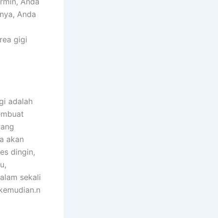
rmin, Anda
nnya, Anda
ea gigi
gi adalah
embuat
yang
ga akan
s dingin,
u,
alam sekali
 kemudian.n