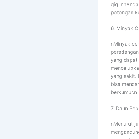
gigi.nnAnda
potongan ke
6. Minyak C
nMinyak cen
peradangan.
yang dapat 
mencelupkan
yang sakit. 
bisa menca
berkumur.n
7. Daun Pep
nMenurut ju
mengandung 