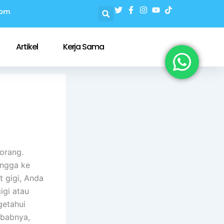
com
Artikel
Kerja Sama
orang.
ingga ke
t gigi, Anda
igi atau
getahui
ebabnya,