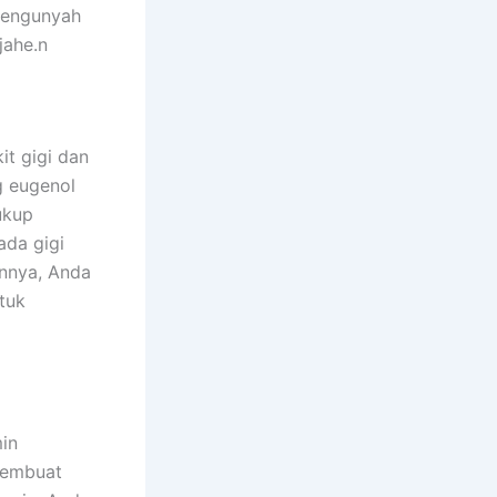
mengunyah
jahe.n
it gigi dan
g eugenol
ukup
ada gigi
innya, Anda
tuk
in
membuat