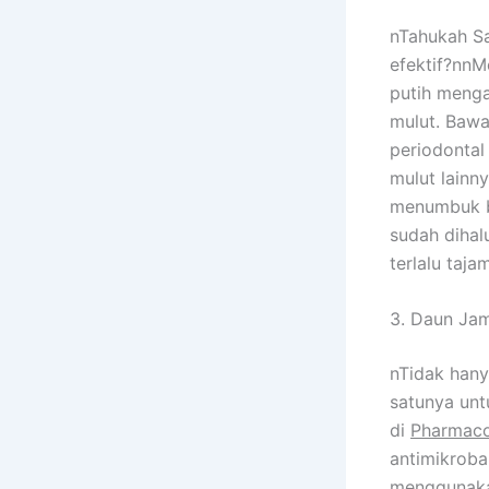
nTahukah Sa
efektif?nnM
putih menga
mulut. Bawa
periodontal
mulut lain
menumbuk b
sudah dihal
terlalu taj
3. Daun Jam
nTidak hany
satunya unt
di
Pharmaco
antimikroba
menggunaka