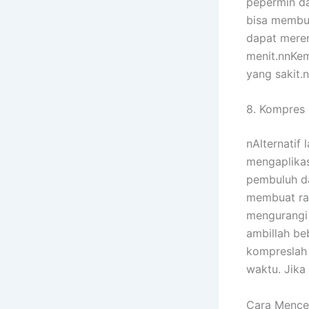
pepermin da
bisa membua
dapat meren
menit.nnKem
yang sakit.n
8. Kompres 
nAlternatif
mengaplika
pembuluh da
membuat ras
mengurangi
ambillah be
kompreslah 
waktu. Jika
Cara Menceg