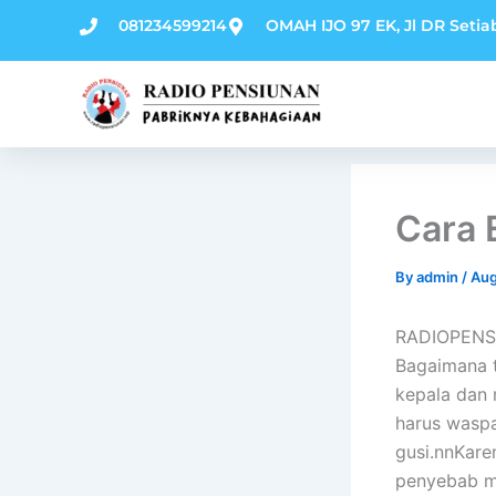
Skip
081234599214
OMAH IJO 97 EK, Jl DR Setia
to
content
Cara 
By
admin
/
Aug
RADIOPENSI
Bagaimana t
kepala dan 
harus waspa
gusi.nnKar
penyebab m