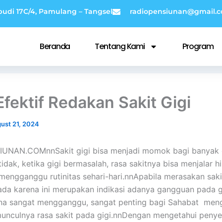
budi 17C/4, Pamulang – Tangsel
radiopensiunan@gmail.
Beranda
Tentang Kami
Program
Efektif Redakan Sakit Gigi
ust 21, 2024
UNAN.COMnnSakit gigi bisa menjadi momok bagi banyak 
idak, ketika gigi bermasalah, rasa sakitnya bisa menjalar h
mengganggu rutinitas sehari-hari.nnApabila merasakan saki
da karena ini merupakan indikasi adanya gangguan pada g
ena sangat mengganggu, sangat penting bagi Sahabat men
unculnya rasa sakit pada gigi.nnDengan mengetahui peny