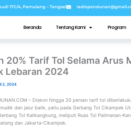
budi 17C/4, Pamulang – Tangsel
radiopensiunan@gmail.
Beranda
Tentang Kami
Program
n 20% Tarif Tol Selama Arus 
ik Lebaran 2024
il 2, 2024
NAN.COM – Diskon hingga 20 persen tarif tol diberlakuka
 mudik dan jalur balik, yaitu pada Gerbang Tol Cikampek U
 Gerbang Tol Kalikangkung, meliputi Ruas Tol Palimanan-Kan
atang dan Jakarta-Cikampek.