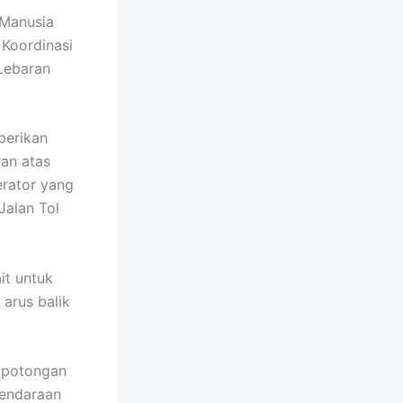
 Manusia
Koordinasi
Lebaran
berikan
ran atas
erator yang
Jalan Tol
it untuk
arus balik
 potongan
kendaraan