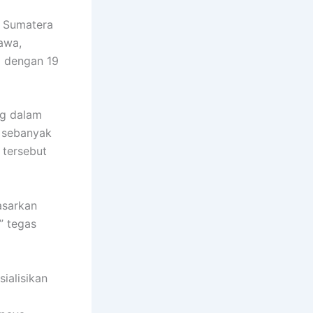
h Sumatera
awa,
i dengan 19
ng dalam
 sebanyak
 tersebut
asarkan
” tegas
ialisikan