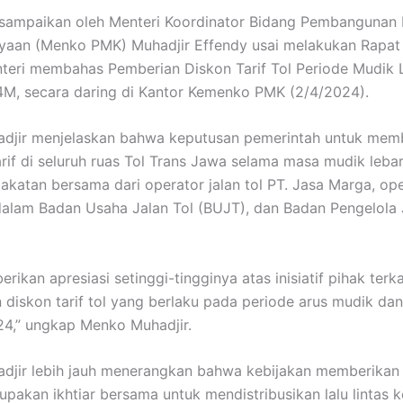
isampaikan oleh Menteri Koordinator Bidang Pembangunan
aan (Menko PMK) Muhadjir Effendy usai melakukan Rapat 
teri membahas Pemberian Diskon Tarif Tol Periode Mudik 
M, secara daring di Kantor Kemenko PMK (2/4/2024).
djir menjelaskan bahwa keputusan pemerintah untuk mem
rif di seluruh ruas Tol Trans Jawa selama masa mudik leba
akatan bersama dari operator jalan tol PT. Jasa Marga, op
alam Badan Usaha Jalan Tol (BUJT), dan Badan Pengelola 
ikan apresiasi setinggi-tingginya atas inisiatif pihak terka
diskon tarif tol yang berlaku pada periode arus mudik dan 
2024,” ungkap Menko Muhadjir.
djir lebih jauh menerangkan bahwa kebijakan memberikan
erupakan ikhtiar bersama untuk mendistribusikan lalu lintas 