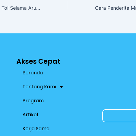
A
Diskon 20% Tarif Tol Selama Arus Mudik & Balik Lebaran 2024
p
p
Akses Cepat
Beranda
Tentang Kami
Program
Artikel
Kerja Sama