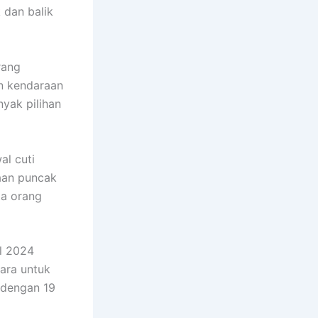
 dan balik
rang
an kendaraan
nyak pilihan
al cuti
raan puncak
ta orang
il 2024
ara untuk
 dengan 19