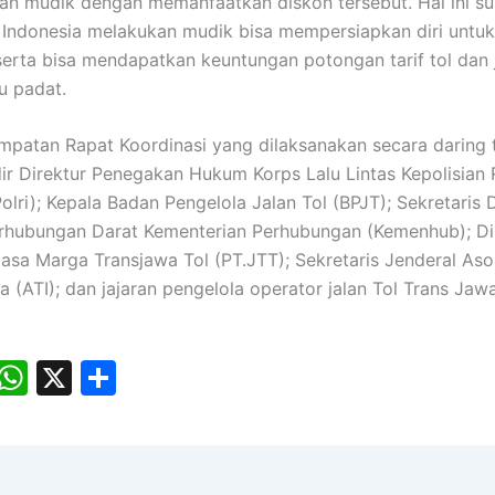
n mudik dengan memanfaatkan diskon tersebut. Hal ini s
Indonesia melakukan mudik bisa mempersiapkan diri untu
 serta bisa mendapatkan keuntungan potongan tarif tol dan 
u padat.
patan Rapat Koordinasi yang dilaksanakan secara daring t
r Direktur Penegakan Hukum Korps Lalu Lintas Kepolisian 
olri); Kepala Badan Pengelola Jalan Tol (BPJT); Sekretaris 
rhubungan Darat Kementerian Perhubungan (Kemenhub); Di
asa Marga Transjawa Tol (PT.JTT); Sekretaris Jenderal Asos
ia (ATI); dan jajaran pengelola operator jalan Tol Trans Ja
E
W
X
S
m
h
h
i
at
ar
s
e