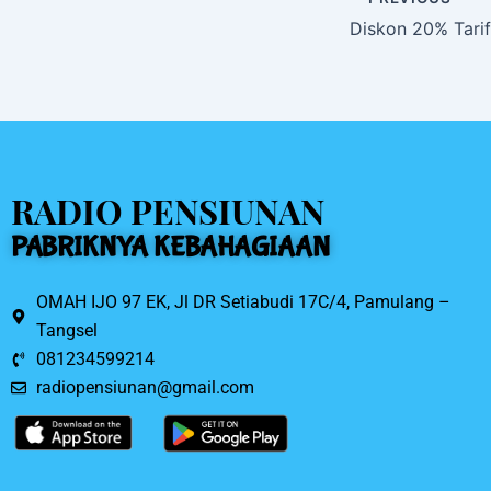
b
o
o
k
RADIO PENSIUNAN
PABRIKNYA KEBAHAGIAAN
OMAH IJO 97 EK, Jl DR Setiabudi 17C/4, Pamulang –
Tangsel
081234599214
radiopensiunan@gmail.com