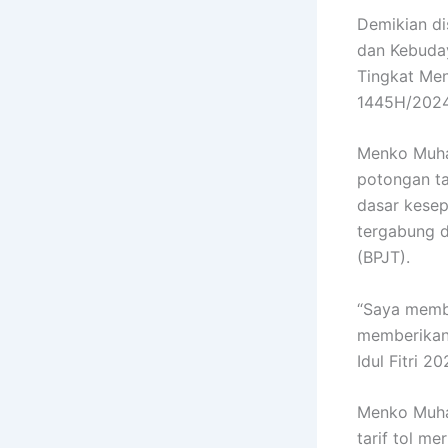
Demikian d
dan Kebuday
Tingkat Men
1445H/2024
Menko Muha
potongan ta
dasar kesep
tergabung d
(BPJT).
“Saya member
memberikan 
Idul Fitri 
Menko Muha
tarif tol m