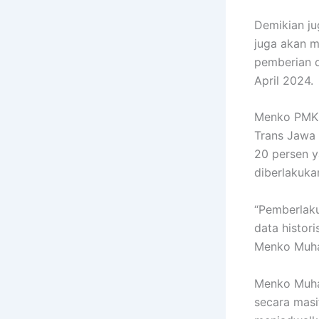
Demikian ju
juga akan 
pemberian d
April 2024.
Menko PMK m
Trans Jawa
20 persen y
diberlakuka
“Pemberlaku
data histor
Menko Muhad
Menko Muhad
secara masi