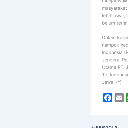
menjadwalka
masyarakat 
lebih awal,
belum terlal
Dalam kesem
nampak hadi
Indonesia (P
Jenderal Pe
Utama PT. J
Tol Indones
Jawa. (*)
F
a
c
a
e
l
PREVIOUS