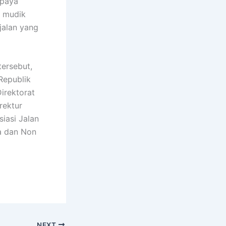
upaya
k mudik
jalan yang
ersebut,
Republik
Direktorat
rektur
iasi Jalan
wa dan Non
NEXT