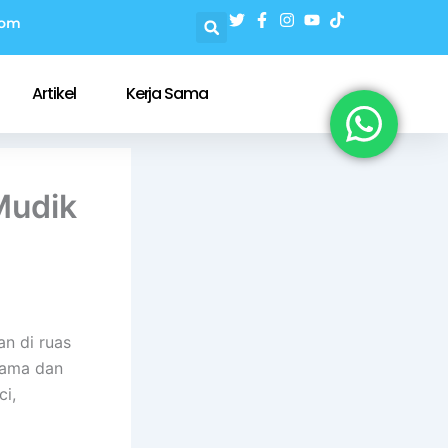
com
Artikel
Kerja Sama
Mudik
n di ruas
tama dan
ci,