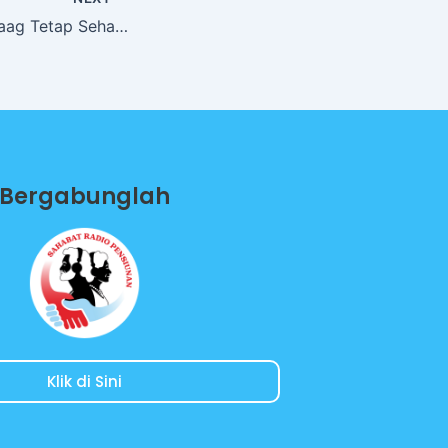
Cara Penderita Maag Tetap Sehat Berpuasa Dengan Mahorahora
Bergabunglah
Klik di Sini