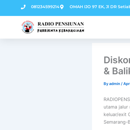
Skip
081234599214
OMAH IJO 97 EK, Jl DR Setia
to
content
Disko
& Bal
By
admin
/
Apr
RADIOPENSIU
utama jalur
keluar/exit
Semarang-B