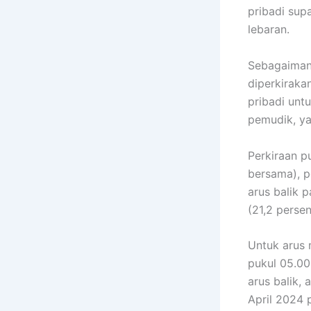
pribadi sup
lebaran.
Sebagaimana
diperkiraka
pribadi unt
pemudik, ya
Perkiraan p
bersama), p
arus balik 
(21,2 persen
Untuk arus 
pukul 05.00
arus balik,
April 2024 