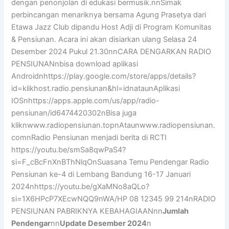
dengan penonjolan di edukasi bermusik.nnSimak
perbincangan menariknya bersama Agung Prasetya dari
Etawa Jazz Club dipandu Host Adji di Program Komunitas
& Pensiunan. Acara ini akan disiarkan ulang Selasa 24
Desember 2024 Pukul 21.30nnCARA DENGARKAN RADIO
PENSIUNANnbisa download aplikasi
Androidnhttps://play.google.com/store/apps/details?
id=klikhost.radio.pensiunan&hl=idnataunAplikasi
IOSnhttps://apps.apple.com/us/app/radio-
pensiunan/id6474420302nBisa juga
kliknwww.radiopensiunan.topnAtaunwww.radiopensiunan.
comnRadio Pensiunan menjadi berita di RCTI
https://youtu.be/smSa8qwPaS4?
si=F_cBcFnXnBThNlqOnSuasana Temu Pendengar Radio
Pensiunan ke-4 di Lembang Bandung 16-17 Januari
2024nhttps://youtu.be/gXaMNo8aQLo?
si=1X6HPcP7XEcwNQQ9nWA/HP 08 12345 99 214nRADIO
PENSIUNAN PABRIKNYA KEBAHAGIAANnn
Jumlah
Pendengar
nn
Update Desember 2024
n