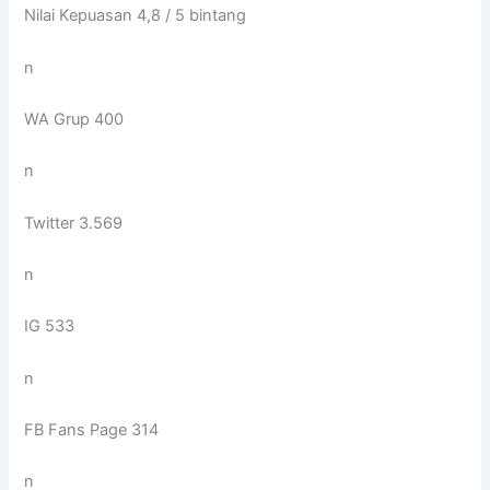
Nilai Kepuasan 4,8 / 5 bintang
n
WA Grup 400
n
Twitter 3.569
n
IG 533
n
FB Fans Page 314
n