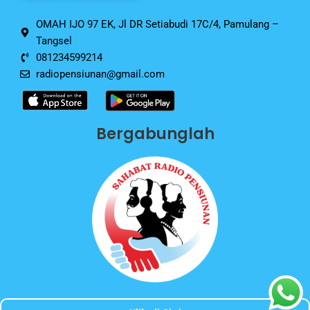
k
OMAH IJO 97 EK, Jl DR Setiabudi 17C/4, Pamulang –
Tangsel
081234599214
radiopensiunan@gmail.com
Bergabunglah