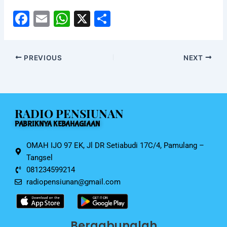
F
E
W
X
S
a
m
h
h
c
ai
at
ar
PREVIOUS
NEXT
e
l
s
e
b
A
o
p
RADIO PENSIUNAN
o
p
PABRIKNYA KEBAHAGIAAN
k
OMAH IJO 97 EK, Jl DR Setiabudi 17C/4, Pamulang –
Tangsel
081234599214
radiopensiunan@gmail.com
Bergabunglah