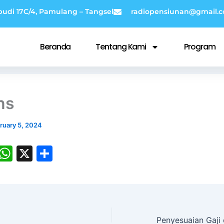
budi 17C/4, Pamulang – Tangsel
radiopensiunan@gmail.
Beranda
Tentang Kami
Program
ns
ruary 5, 2024
E
W
X
S
m
h
h
i
at
ar
s
e
A