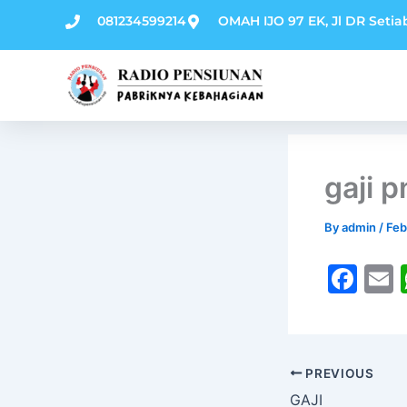
Skip
081234599214
OMAH IJO 97 EK, Jl DR Setia
to
content
gaji p
By
admin
/
Feb
F
a
c
a
e
l
PREVIOUS
b
GAJI