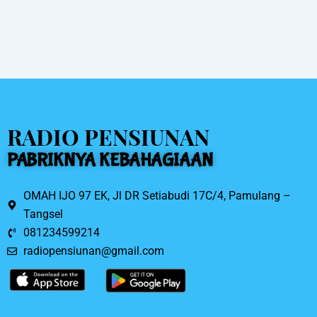
o
o
k
RADIO PENSIUNAN
PABRIKNYA KEBAHAGIAAN
OMAH IJO 97 EK, Jl DR Setiabudi 17C/4, Pamulang –
Tangsel
081234599214
radiopensiunan@gmail.com