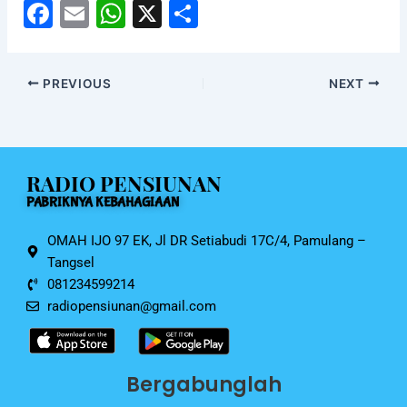
F
E
W
X
S
a
m
h
h
c
ai
at
ar
PREVIOUS
NEXT
e
l
s
e
b
A
o
p
RADIO PENSIUNAN
o
p
PABRIKNYA KEBAHAGIAAN
k
OMAH IJO 97 EK, Jl DR Setiabudi 17C/4, Pamulang –
Tangsel
081234599214
radiopensiunan@gmail.com
Bergabunglah