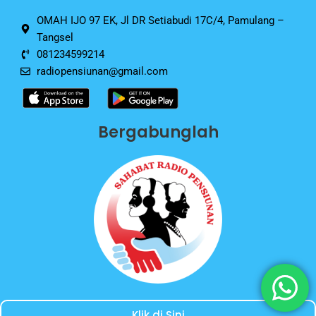
k
OMAH IJO 97 EK, Jl DR Setiabudi 17C/4, Pamulang –
Tangsel
081234599214
radiopensiunan@gmail.com
Bergabunglah
Klik di Sini