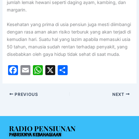
jumlah lemak hewani seperti daging ayam, kambing, dan
margarin.
Kesehatan yang prima di usia pensiun juga mesti diimbangi
dengan rasa aman akan risiko terburuk yang akan terjadi di
kemudian hari. Suatu hal yang lazim apabila memasuki usia
50 tahun, manusia sudah rentan terhadap penyakit, yang
disebabkan oleh gaya hidup tidak sehat di saat muda.
F
E
W
X
S
a
m
h
h
c
ai
at
ar
PREVIOUS
NEXT
e
l
s
e
b
A
o
p
RADIO PENSIUNAN
o
p
PABRIKNYA KEBAHAGIAAN