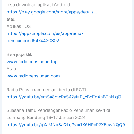
bisa download aplikasi Android
https://play.google.com/store/apps/details…
atau
Aplikasi IOS
https://apps.apple.com/us/app/radio-
pensiunan/id6474420302
Bisa juga klik
www.radiopensiunan.top
Atau
www.radiopensiunan.com
Radio Pensiunan menjadi berita di RCTI
https://youtu.be/smSa8qwPaS4?si=F_cBcFnXnBThNlqO
Suasana Temu Pendengar Radio Pensiunan ke-4 di
Lembang Bandung 16-17 Januari 2024
https://youtu.be/gXaMNo8aQLo?si=1X6HPcP7XEcwNQQ9