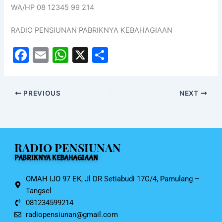
WA/HP 08 12345 99 214
RADIO PENSIUNAN PABRIKNYA KEBAHAGIAAN
F
E
W
X
S
a
m
h
h
c
ai
at
ar
PREVIOUS
NEXT
e
l
s
e
b
A
o
p
RADIO PENSIUNAN
o
p
PABRIKNYA KEBAHAGIAAN
k
OMAH IJO 97 EK, Jl DR Setiabudi 17C/4, Pamulang –
Tangsel
081234599214
radiopensiunan@gmail.com