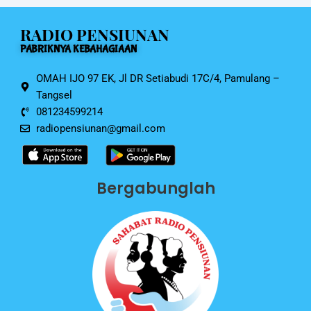
o
p
RADIO PENSIUNAN
o
p
PABRIKNYA KEBAHAGIAAN
k
OMAH IJO 97 EK, Jl DR Setiabudi 17C/4, Pamulang –
Tangsel
081234599214
radiopensiunan@gmail.com
Bergabunglah