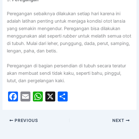
Peregangan sebaiknya dilakukan setiap hari karena ini
adalah latihan penting untuk menjaga kondisi otot lansia
yang semakin mengendur. Peregangan bisa dilakukan
menggunakan alat seperti
rubber
untuk melatih
semua otot
di tubuh. Mulai dari leher, punggung, dada, perut, samping,
lengan, paha, dan betis.
Peregangan di bagian persendian di tubuh secara teratur
akan membuat sendi tidak kaku, seperti bahu, pinggul,
lutut, dan pergelangan kaki.
F
E
W
X
S
a
m
h
h
c
ai
at
ar
PREVIOUS
NEXT
e
l
s
e
b
A