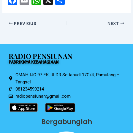
F
E
W
X
S
a
m
h
h
c
ai
at
ar
PREVIOUS
NEXT
e
l
s
e
b
A
o
p
RADIO PENSIUNAN
o
p
PABRIKNYA KEBAHAGIAAN
k
OMAH IJO 97 EK, Jl DR Setiabudi 17C/4, Pamulang –
Tangsel
081234599214
radiopensiunan@gmail.com
Bergabunglah