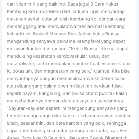
dan vitamin K yang baik lho. Baca juga: 3 Cara Kukus
Kembang Kol untuk Menu Diet Jadi jika ingin menyantap
makanan sehat, cobalah olah kembang kol dengan cara
memanggang atau menyulapnya menjadi nasi kembang
kol.nnKubis Brussel Menurut Ben-Asher, kubis Brussel
mengandung senyawa bernama kaempferol yang dapat
melawan kanker dan radang. “Kubis Brussel dikenal dapat
mendukung kesehatan kardiovaskular, usus, dan
metabolisme, serta merupakan sumber folat, vitamin C dan
K, potasium, dan magnesium yang baik,” ujarnya. Kita bisa
menyantapnya dengan memasukkannya ke dalam salad
atau dipanggang dalam oven.nnSayuran berdaun hijau
seperti bayam, kangkung, dan Swiss chard pun tak kalah
menyehatkannya dengan deretan sayuran sebelumnya.
“Sayuran-sayuran seperti ini mengandung senyawa yang
terbukti mengurangi risiko kanker serta merupakan sumber
lutein, zeaxanthin, dan beta karoten yang baik, sehingga
dapat mendukung kesehatan jantung dan mata,” ujar Ben-
Asher. Baca juga: 9 Sayuran Hijau yang Cocok Ditanam di