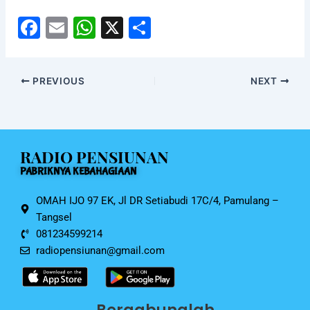
F
E
W
X
S
a
m
h
h
c
ai
at
ar
PREVIOUS
NEXT
e
l
s
e
b
A
o
p
RADIO PENSIUNAN
o
p
PABRIKNYA KEBAHAGIAAN
k
OMAH IJO 97 EK, Jl DR Setiabudi 17C/4, Pamulang –
Tangsel
081234599214
radiopensiunan@gmail.com