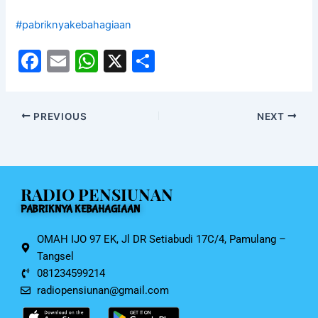
#pabriknyakebahagiaan
F
E
W
X
S
a
m
h
h
c
ai
at
ar
PREVIOUS
NEXT
e
l
s
e
b
A
o
p
RADIO PENSIUNAN
o
p
PABRIKNYA KEBAHAGIAAN
k
OMAH IJO 97 EK, Jl DR Setiabudi 17C/4, Pamulang –
Tangsel
081234599214
radiopensiunan@gmail.com