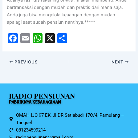
Adanya fasilitas rekening
online i
ni akan membantu Anda
bertransaksi dengan mudah dan praktis dari mana saja.
Anda juga bisa mengelola keuangan dengan mudah
apalagi saat sudah pensiun nantinya.*****
F
E
W
X
S
a
m
h
h
c
ai
at
ar
PREVIOUS
NEXT
e
l
s
e
b
A
o
p
RADIO PENSIUNAN
o
p
PABRIKNYA KEBAHAGIAAN
k
OMAH IJO 97 EK, Jl DR Setiabudi 17C/4, Pamulang –
Tangsel
081234599214
radiopensiunan@gmail.com