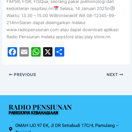
FAPSR, FISR, FISQua, seorang pakar pulmonologi dan
kedokteran respitasi.nn
Selasa, 14 Januari 2025n
Waktu: 13.30 – 15.00 WIBnInteraktif WA 08-12345-99-
214nnSiaran dapat didengarkan melalui
www.radiopensiunan.com atau dapat download aplikasi
Radio Pensiunan melalui appstore atau play store.nn
F
E
W
X
S
a
m
h
h
c
ai
at
ar
PREVIOUS
NEXT
e
l
s
e
b
A
o
p
RADIO PENSIUNAN
o
p
PABRIKNYA KEBAHAGIAAN
k
OMAH IJO 97 EK, Jl DR Setiabudi 17C/4, Pamulang –