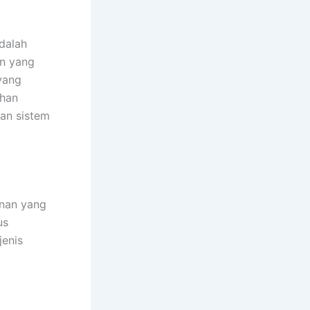
dalah
an yang
yang
ahan
an sistem
anan yang
us
jenis