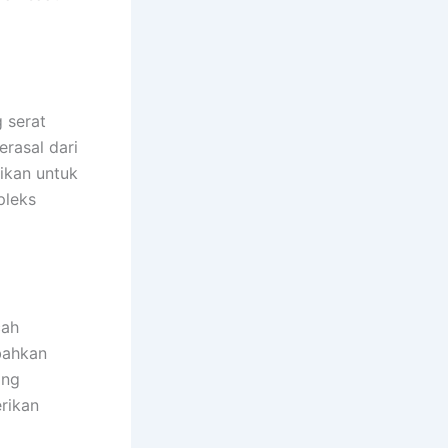
 serat
erasal dari
tikan untuk
pleks
cah
bahkan
ang
rikan