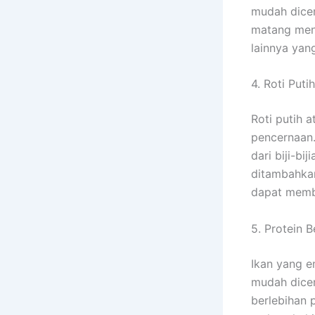
mudah dicer
matang meng
lainnya yan
4. Roti Putih
Roti putih 
pencernaan.
dari biji-bi
ditambahkan
dapat memb
5. Protein B
Ikan yang e
mudah dicer
berlebihan p