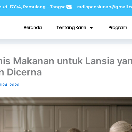
budi 17C/4, Pamulang – Tangsel
radiopensiunan@gmail.
Beranda
Tentang Kami
Program
nis Makanan untuk Lansia ya
 Dicerna
il 24, 2026