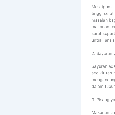
Meskipun se
tinggi sera
masalah bag
makanan ren
serat seper
untuk lansia
2. Sayuran
Sayuran ada
sedikit ter
mengandung
dalam tubuh
3. Pisang y
Makanan unt