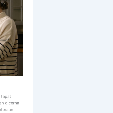
 tepat
h dicerna
hteraan