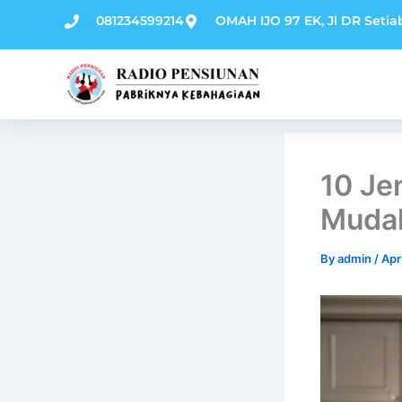
Skip
081234599214
OMAH IJO 97 EK, Jl DR Setia
to
content
10 Je
Mudah
By
admin
/
Apr