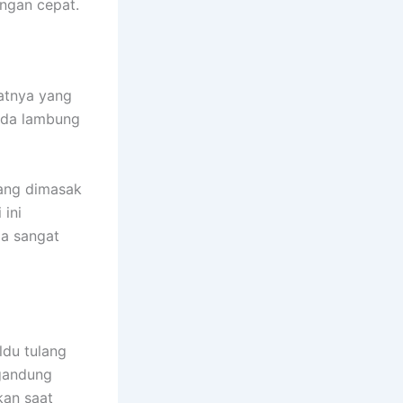
ngan cepat.
atnya yang
pada lambung
yang dimasak
 ini
ga sangat
ldu tulang
ngandung
kan saat