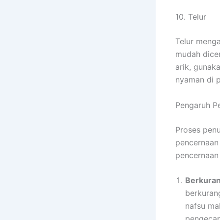
10. Telur
Telur mengan
mudah dicer
arik, gunak
nyaman di p
Pengaruh P
Proses penu
pencernaan
pencernaan 
Berkura
berkuran
nafsu ma
pengecap