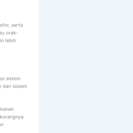
sfor, serta
au orak-
n lebih
si sistem
 dan sistem
akanan
rkurangnya
an