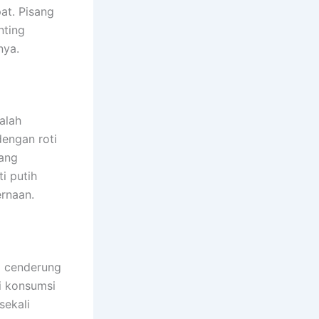
at. Pisang
nting
nya.
alah
dengan roti
yang
i putih
rnaan.
g cenderung
i konsumsi
sekali