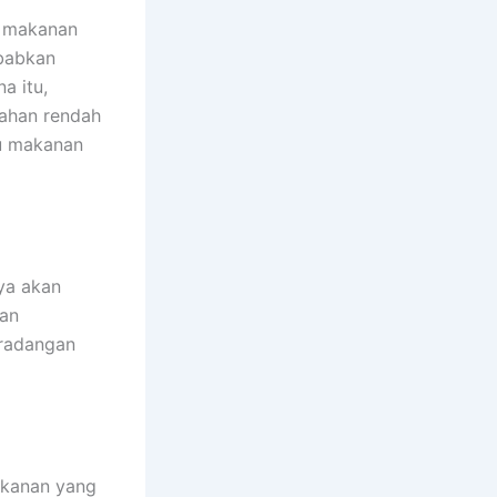
a makanan
ebabkan
a itu,
uahan rendah
nu makanan
nya akan
ran
radangan
akanan yang