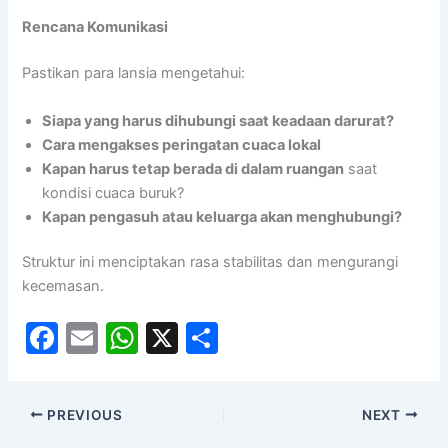
Rencana Komunikasi
Pastikan para lansia mengetahui:
Siapa yang harus dihubungi saat keadaan darurat?
Cara mengakses peringatan cuaca lokal
Kapan harus tetap berada di dalam ruangan
saat
kondisi cuaca buruk?
Kapan pengasuh atau keluarga akan menghubungi?
Struktur ini menciptakan rasa stabilitas dan mengurangi
kecemasan.
F
E
W
X
S
a
m
h
h
c
ai
at
ar
PREVIOUS
NEXT
e
l
s
e