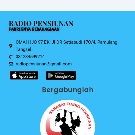
b
A
o
p
RADIO PENSIUNAN
o
p
PABRIKNYA KEBAHAGIAAN
k
OMAH IJO 97 EK, Jl DR Setiabudi 17C/4, Pamulang –
Tangsel
081234599214
radiopensiunan@gmail.com
Bergabunglah