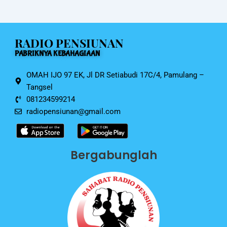
b
A
o
p
RADIO PENSIUNAN
o
p
PABRIKNYA KEBAHAGIAAN
k
OMAH IJO 97 EK, Jl DR Setiabudi 17C/4, Pamulang –
Tangsel
081234599214
radiopensiunan@gmail.com
Bergabunglah