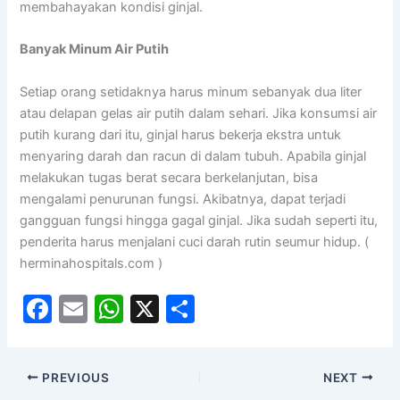
membahayakan kondisi ginjal.
Banyak Minum Air Putih
Setiap orang setidaknya harus minum sebanyak dua liter
atau delapan gelas air putih dalam sehari. Jika konsumsi air
putih kurang dari itu, ginjal harus bekerja ekstra untuk
menyaring darah dan racun di dalam tubuh. Apabila ginjal
melakukan tugas berat secara berkelanjutan, bisa
mengalami penurunan fungsi. Akibatnya, dapat terjadi
gangguan fungsi hingga gagal ginjal. Jika sudah seperti itu,
penderita harus menjalani cuci darah rutin seumur hidup. (
herminahospitals.com )
F
E
W
X
S
a
m
h
h
c
ai
at
ar
PREVIOUS
NEXT
e
l
s
e