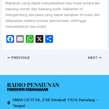
Makanan yang dapat menyebabkan bau mulut antara lain
bawang merah dan bawang putih. Makanan ini
mengandung senyawa yang dapat bertahan di mulut dan
dilepaskan selama proses pencernaan, sehingga
menyebabkan bau mulut.
F
E
W
X
S
a
m
h
h
c
ai
at
ar
PREVIOUS
NEXT
e
l
s
e
b
A
o
p
RADIO PENSIUNAN
o
p
PABRIKNYA KEBAHAGIAAN
k
OMAH IJO 97 EK, Jl DR Setiabudi 17C/4, Pamulang –
Tangsel